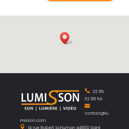
02 85
52 88 54
contact@lu
misson.com
14 rue Robert Schuman 44800 Saint