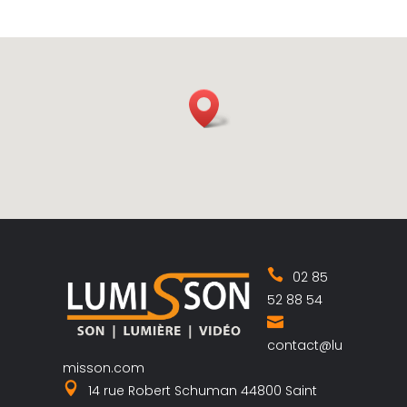
02 85
52 88 54
contact@lu
misson.com
14 rue Robert Schuman 44800 Saint