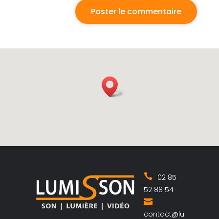
02 85
52 88 54
contact@lu