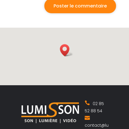
02 85
52 88 54
contact@lu