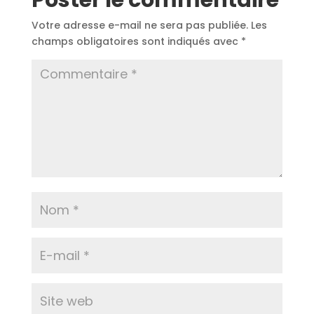
Poster le commentaire
Votre adresse e-mail ne sera pas publiée.
Les
champs obligatoires sont indiqués avec
*