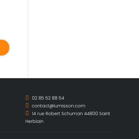
02 85 52 88 54
contact@lumisson.com
14 rue Robert Schuman 44800 Saint
Herblain