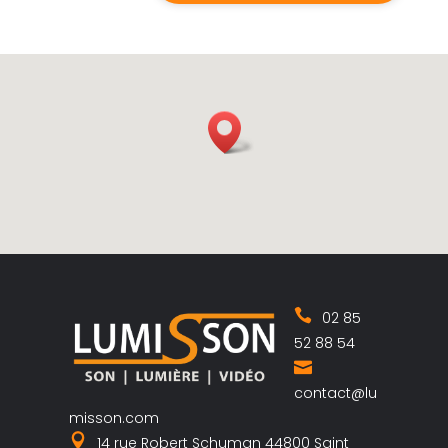
02 85
52 88 54
contact@lu
misson.com
14 rue Robert Schuman 44800 Saint