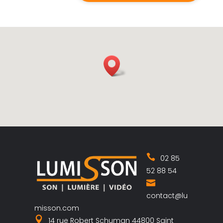
02 85
52 88 54
contact@lu
misson.com
14 rue Robert Schuman 44800 Saint