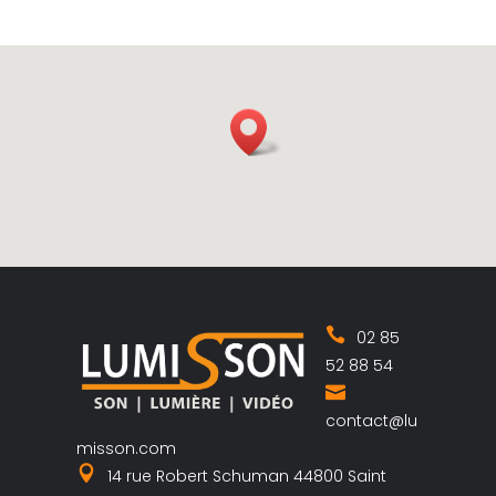
02 85
52 88 54
contact@lu
misson.com
14 rue Robert Schuman 44800 Saint