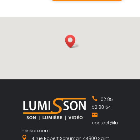
02 85
52 88 54
contact@lu
misson.com
14 rue Robert Schuman 44800 Saint