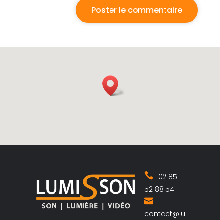
02 85
52 88 54
contact@lu