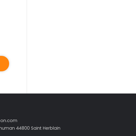
son.com
chuman 44800 Saint Herblain