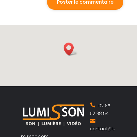
02 85
52 88 54
contact@lu
misson.com