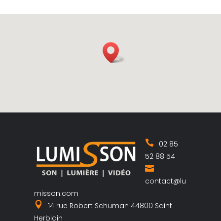
02 85
52 88 54
contact@lu
misson.com
14 rue Robert Schuman 44800 Saint
Herblain