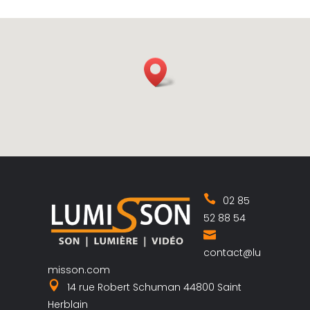
02 85
52 88 54
contact@lu
misson.com
14 rue Robert Schuman 44800 Saint
Herblain