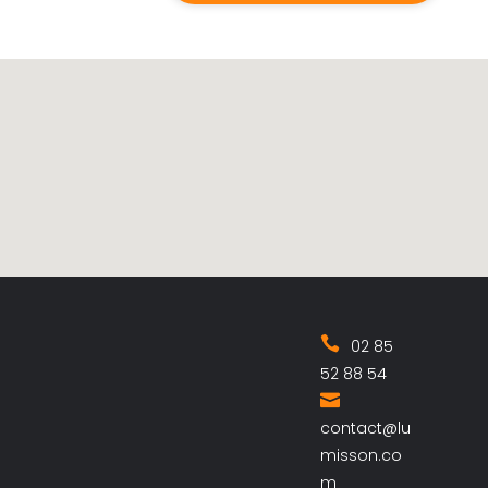
02 85
52 88 54
contact@lu
misson.co
m