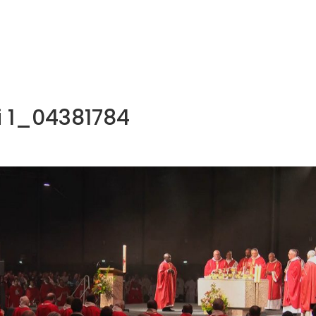
NOS MÉTIERS
CATALOGUE
ACTUALITÉS
CONT
i 1_04381784