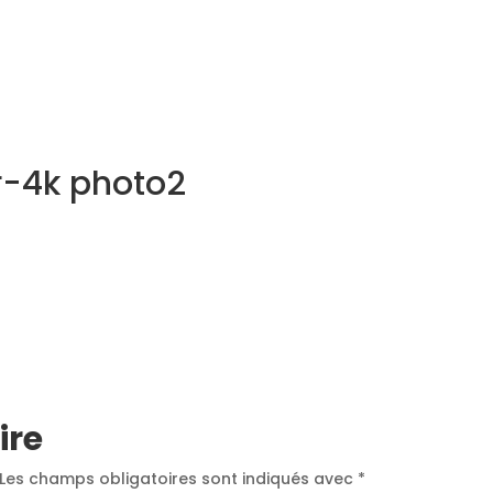
NOS MÉTIERS
CATALOGUE
ACTUALITÉS
CONT
r-4k photo2
ire
Les champs obligatoires sont indiqués avec
*