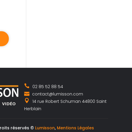
02 85 52 88 54
contact@lumisson.com
14 rue Robert Schuman 44800 Saint
Herblain
roits réservés ©
Lumisson
,
Mentions Légales