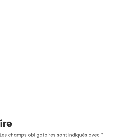
NOS MÉTIERS
CATALOGUE
ACTUALITÉS
CONT
ire
Les champs obligatoires sont indiqués avec
*