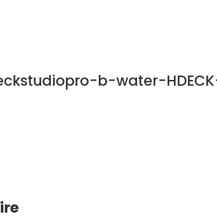
NOS MÉTIERS
CATALOGUE
ACTUALITÉS
CONT
eckstudiopro-b-water-HDECK
ire