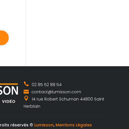
02 85 52 88 54
contact@lumisson.com
14 rue Robert Schuman 44800 Saint
Herblain
roits réservés ©
Lumisson
,
Mentions Légales