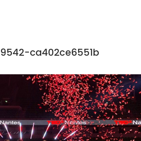
NOS MÉTIERS
CATALOGUE
ACTUALITÉS
CONT
5-9542-ca402ce6551b