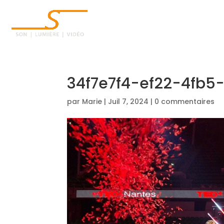
ACCUEIL
34f7e7f4-ef22-4fb
par
Marie
|
Juil 7, 2024
|
0 commentaires