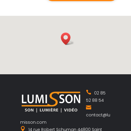
02 85
52 88 54
contact@lu
misson.com
14 rue Robert Schuman 44800 Saint