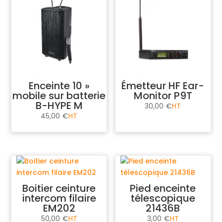
Enceinte 10 »
Émetteur HF Ear-
mobile sur batterie
Monitor P9T
B-HYPE M
30,00
€
45,00
€
Boitier ceinture
Pied enceinte
intercom filaire
télescopique
EM202
21436B
50,00
€
3,00
€