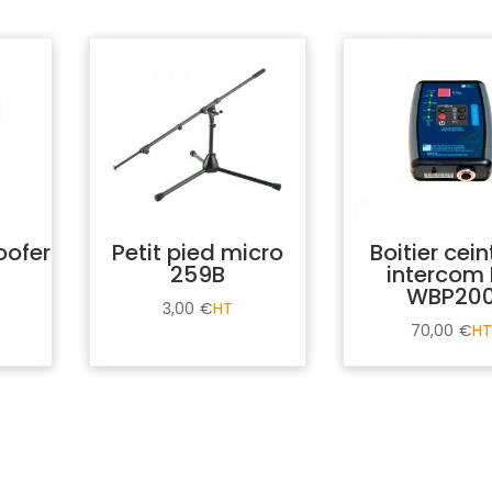
oofer
Petit pied micro
Boitier cei
259B
intercom
WBP20
3,00
€
70,00
€