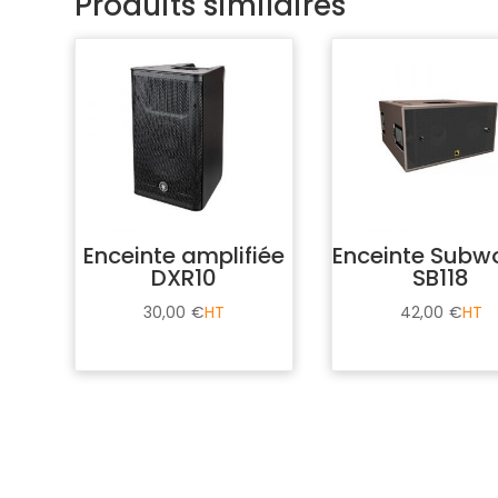
Produits similaires
Enceinte amplifiée
Enceinte Subw
DXR10
SB118
30,00
€
42,00
€