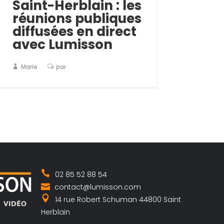
Saint-Herblain : les
réunions publiques
diffusées en direct
avec Lumisson
Marie
par
02 85 52 88 54
contact@lumisson.com
14 rue Robert Schuman 44800 Saint
Herblain