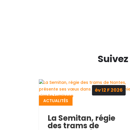
Suivez
év 12
F
2026
ACTUALITÉS
La Semitan, régie
des trams de