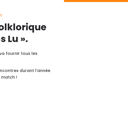
n
olklorique
s Lu ».
a fournir tous les
encontres durant l’année
 match !