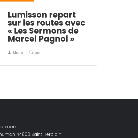
Lumisson repart
sur les routes avec
« Les Sermons de
Marcel Pagnol »
Marie
par
son.com
chuman 44800 Saint Herblain