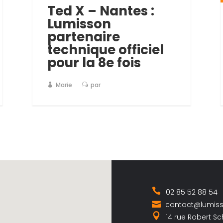
Ted X – Nantes :
Lumisson
partenaire
technique officiel
pour la 8e fois
Marie
par
02 85 52 88 54
contact@lumis
14 rue Robert S