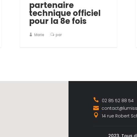
partenaire
technique officiel
pour la 8e fois
Marie
par
02 85 52 88 54
contact@lumis
14 rue Robert S
2023, Tous d