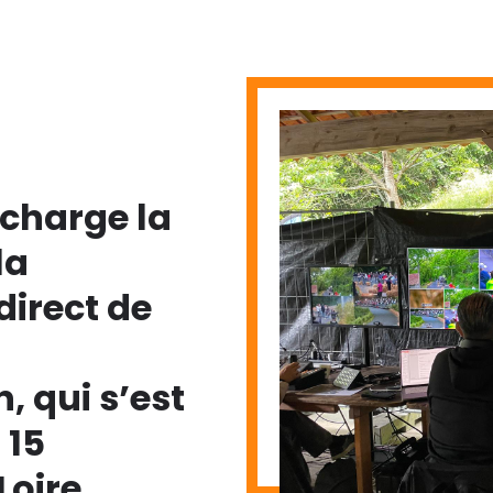
 charge la
la
direct de
n
, qui s’est
 15
Loire.