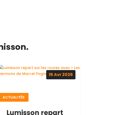
misson.
15
Avr
2026
ACTUALITÉS
Lumisson repart