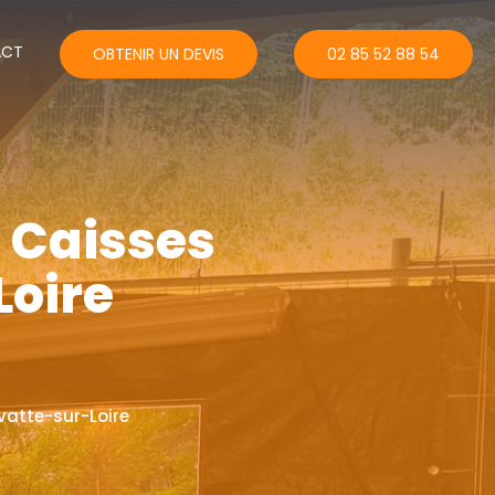
ACT
OBTENIR UN DEVIS
02 85 52 88 54
s Caisses
Loire
vatte-sur-Loire