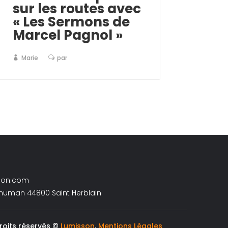
sur les routes avec
« Les Sermons de
Marcel Pagnol »
Marie
par
son.com
chuman 44800 Saint Herblain
roits réservés ©
Lumisson
,
Mentions Légales