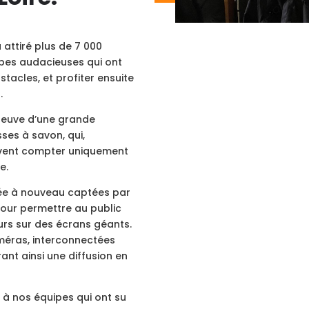
a
attiré plus de 7 000
pes audacieuses qui ont
tacles, et profiter ensuite
.
preuve d’une grande
sses
à
savon
, qui,
ivent compter uniquement
e.
ée
à
nouveau captées par
pour permettre au public
urs sur des écrans géants.
améras, interconnectées
ant ainsi une diffusion en
t
à
nos équipes qui ont su