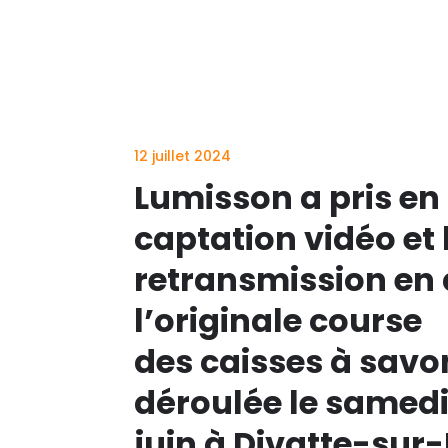
12 juillet 2024
Lumisson
a
pris en
captation vidéo et 
retransmission en 
l’originale course
des
caisses
à
savo
déroulée le samedi
juin
à
Divatte-sur-