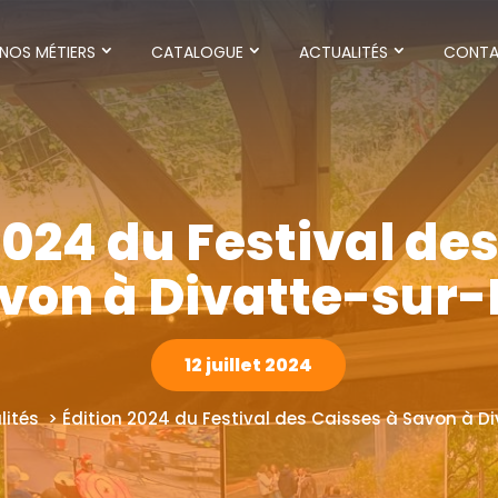
NOS MÉTIERS
CATALOGUE
ACTUALITÉS
CONT
2024 du Festival de
von à Divatte-sur-
12 juillet 2024
lités > Édition 2024 du Festival des
Caisses
à
Savon
à
Di