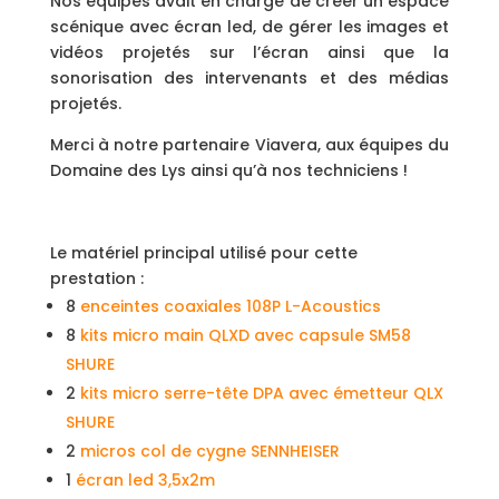
Nos équipes avait en charge de créer un espace
scénique avec écran led, de gérer les images et
vidéos projetés sur l’écran ainsi que la
sonorisation des intervenants et des médias
projetés.
Merci à notre partenaire Viavera, aux équipes du
Domaine des Lys ainsi qu’à nos techniciens !
Le matériel principal utilisé pour cette
prestation :
8
enceintes coaxiales 108P L-Acoustics
8
kits micro main QLXD avec capsule SM58
SHURE
2
kits micro serre-tête DPA avec émetteur QLX
SHURE
2
micros col de cygne SENNHEISER
1
écran led 3,5x2m