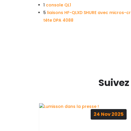
1
console QL1
5
liaisons HF-QLXD SHURE avec micros-cr
tête DPA 4088
Suivez
24
Nov
2025