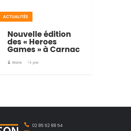
ACTUALITÉS
Nouvelle édition
des « Heroes
Games » à Carnac
Marie
par
02 85 52 88 54