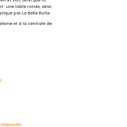
éo et son, ainsi que la
 : une table ronde, ainsi
tique par La Belle Boîte.
lisme et à la centrale de
K
 Litepanels