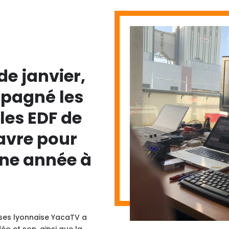
de janvier,
pagné les
les EDF de
avre pour
nne année à
ises lyonnaise YacaTV a