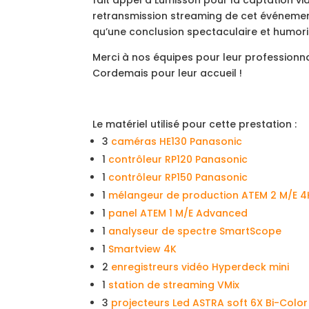
fait appel à Lumisson pour la captation vid
retransmission streaming de cet événement
qu’une conclusion spectaculaire et humoris
Merci à nos équipes pour leur professionna
Cordemais pour leur accueil !
Le matériel utilisé pour cette prestation :
3
caméras HE130 Panasonic
1
contrôleur RP120 Panasonic
1
contrôleur RP150 Panasonic
1
mélangeur de production ATEM 2 M/E 4
1
panel ATEM 1 M/E Advanced
1
analyseur de spectre SmartScope
1
Smartview 4K
2
enregistreurs vidéo Hyperdeck mini
1
station de streaming VMix
3
projecteurs Led ASTRA soft 6X Bi-Color