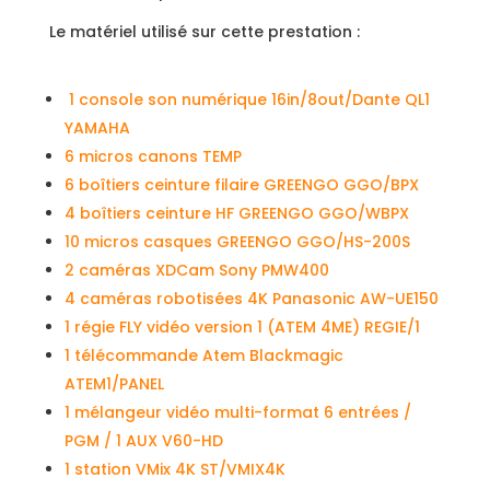
Le matériel utilisé sur cette prestation :
1 console son numérique 16in/8out/Dante QL1
YAMAHA
6 micros canons TEMP
6 boîtiers ceinture filaire GREENGO GGO/BPX
4 boîtiers ceinture HF GREENGO GGO/WBPX
10 micros casques GREENGO GGO/HS-200S
2 caméras XDCam Sony PMW400
4 caméras robotisées 4K Panasonic AW-UE150
1 régie FLY vidéo version 1 (ATEM 4ME) REGIE/1
1 télécommande Atem Blackmagic
ATEM1/PANEL
1 mélangeur vidéo multi-format 6 entrées /
PGM / 1 AUX V60-HD
1 station VMix 4K ST/VMIX4K