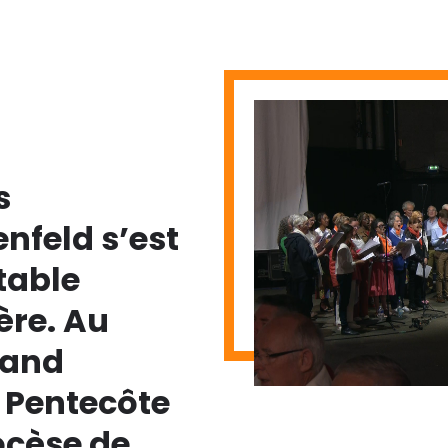
s
enfeld s’est
table
re. Au
rand
 Pentecôte
ocèse de