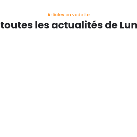
Articles en vedette
 toutes les actualités de Lu
s trams de Nantes, présente ses
 Lumisson