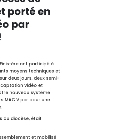
t porté en
éo par
!
inistère ont participé à
ants moyens techniques et
sur deux jours, deux semi-
 captation vidéo et
notre nouveau système
urs MAC Viper pour une
e.
 du diocèse, était
assemblement et mobilisé