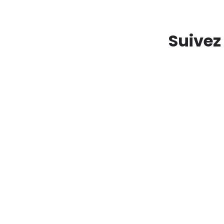
Suivez
La Semitan, régie de
scénographie signée
Marie
par