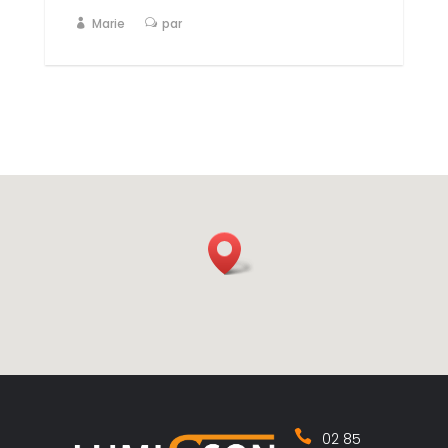
Marie
par
02 85